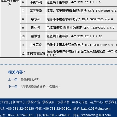
相关内容：
上一条：
酚醛树脂涂料
下一条：
溶剂型聚氨酯涂料（双组分）
关于我们
|
新闻中心
|
承检产品
|
承检项目
|
仪器销售
|
标准化信息
|
会员中心
|
联系我
电话: +86-731-22495120 传真: +86-731-22495101 邮箱:
Latex101@sina.com
电话: +86-731-22495121 传真:+86-731-22494158 邮箱:
standards@163.com